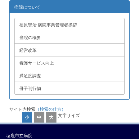
病院について
福原賢治 病院事業管理者挨拶
当院の概要
経営改革
看護サービス向上
満足度調査
冊子刊行物
サイト内検索
（検索の仕方）
文字サイズ
小
中
大
塩竈市立病院