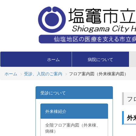
ホーム
病院について
ホーム
受診、入院のご案内
フロア案内図（外来棟案内図）
受診について
フ
外来棟紹介
外
全階フロア案内図（外来棟、
病棟）