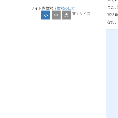
また､
サイト内検索
（検索の仕方）
文字サイズ
電話番号
小
中
大
なお、