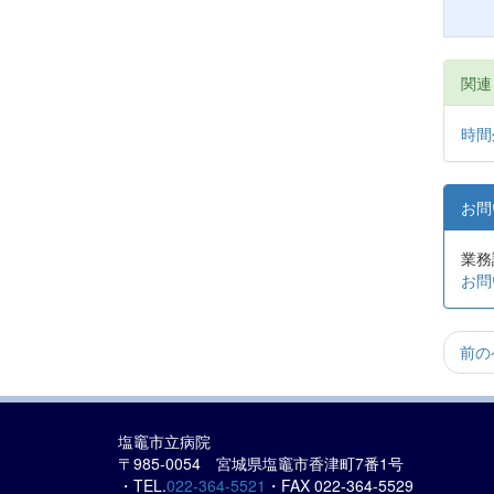
関
時間
お
業務
お問
前の
塩竈市立病院
〒985-0054 宮城県塩竈市香津町7番1号
・TEL.
022-364-5521
・FAX 022-364-5529