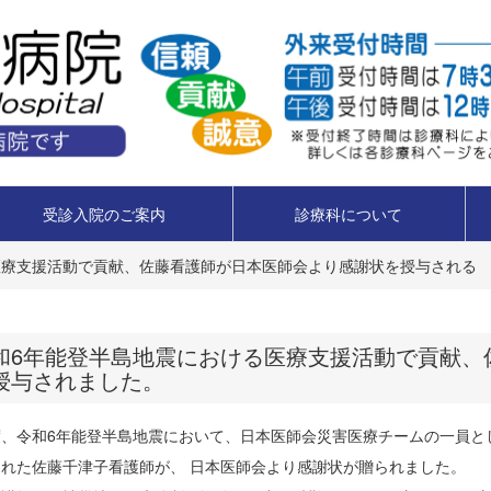
受診入院のご案内
診療科について
医療支援活動で貢献、佐藤看護師が日本医師会より感謝状を授与される
和6年能登半島地震における医療支援活動で貢献、
授与されました。
度、令和6年能登半島地震において、日本医師会災害医療チームの一員と
された佐藤千津子看護師が、 日本医師会より感謝状が贈られました。