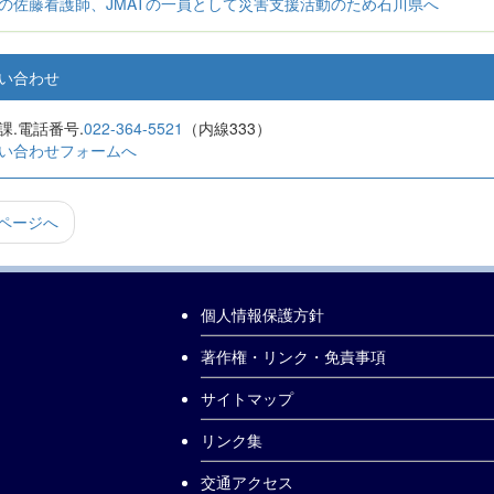
の佐藤看護師、JMATの一員として災害支援活動のため石川県へ
問い合わせ
課.電話番号.
022-364-5521
（内線333）
い合わせフォームへ
ページへ
個人情報保護方針
著作権・リンク・免責事項
サイトマップ
リンク集
交通アクセス