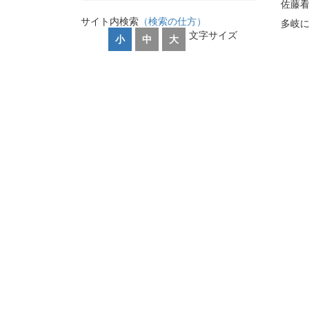
佐藤
サイト内検索
（検索の仕方）
多岐
文字サイズ
小
中
大